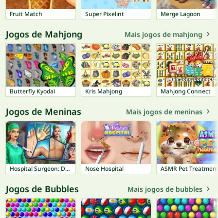
Fruit Match
Super Pixelint
Merge Lagoon
Jogos de Mahjong
Mais jogos de mahjong
Butterfly Kyodai
Kris Mahjong
Mahjong Connect
Jogos de Meninas
Mais jogos de meninas
Hospital Surgeon: Doctor Game
Nose Hospital
ASMR Pet Treatmen
Jogos de Bubbles
Mais jogos de bubbles