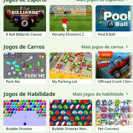
8 Ball Billiards Classic
Penalty Shooters 2
Pool 8 Ball
Jogos de Carros
Mais jogos de carros
NOVO
Park Me
My Parking Lot
Offro
Jogos de Habilidade
Mais jogos de habilidade
Bubble Shooter
Bubble Shooter World Cup
Pet Connect