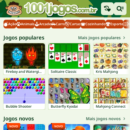
Ação
Animais
Arcade
Carro
Cartas
Cozinhando
Esporte
M
Jogos populares
Mais jogos populares
Fireboy and Watergirl 1: Forest Temple
Solitaire Classic
Kris Mahjong
Bubble Shooter
Butterfly Kyodai
Mahjong Connect
Jogos novos
Mais jogos novos
NOVO
NOVO