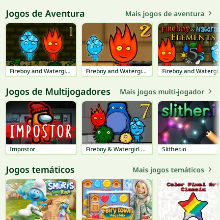
Jogos de Aventura
Mais jogos de aventura
Fireboy and Watergirl 1: Forest Temple
Fireboy and Watergirl 2: Light Temple
Fireboy and W
Jogos de Multijogadores
Mais jogos multi-jogador
Impostor
Fireboy & Watergirl 7: Friends
Slither.io
Jogos temáticos
Mais jogos temáticos