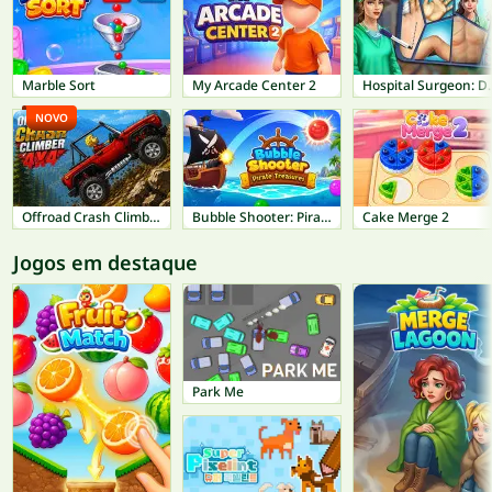
Marble Sort
My Arcade Center 2
Hospital Su
NOVO
Offroad Crash Climber 4X4
Bubble Shooter: Pirate Treasures
Cake Merge 2
Jogos em destaque
Park Me