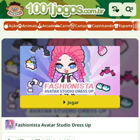
Ação
Animais
Arcade
Carro
Cartas
Cozinhando
Esporte
M
Jogar
Fashionista Avatar Studio Dress Up