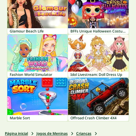
Glamour Beach Life
BFFs Unique Halloween Costumes
Fashion World Simulator
Idol Livestream: Doll Dress Up
Marble Sort
Offroad Crash Climber 4X4
Página inicial
Jogos de Meninas
Crianças