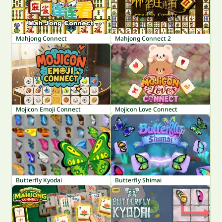
Mahjong Connect
Mahjong Connect 2
Mojicon Emoji Connect
Mojicon Love Connect
Butterfly Kyodai
Butterfly Shimai