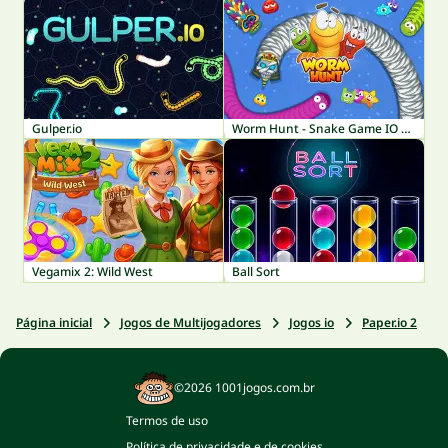
Gulper.io
Worm Hunt - Snake Game IO Zone
Vegamix 2: Wild West
Ball Sort
Página inicial
Jogos de Multijogadores
Jogos io
Paper.io 2
©2026 1001jogos.com.br
Termos de uso
Política de privacidade e de cookies