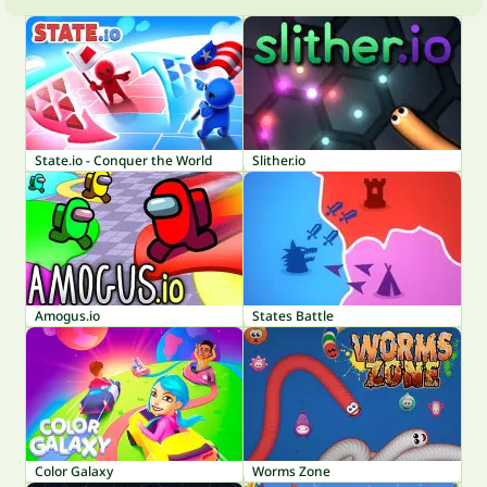
State.io - Conquer the World
Slither.io
Amogus.io
States Battle
Color Galaxy
Worms Zone