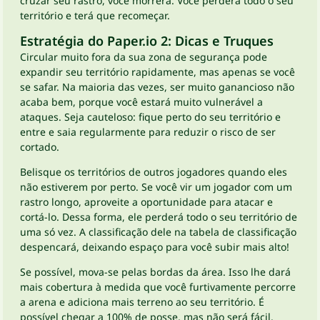
cruzar seu rastro, você morrerá. Você perderá todo o seu
território e terá que recomeçar.
Estratégia do Paper.io 2: Dicas e Truques
Circular muito fora da sua zona de segurança pode
expandir seu território rapidamente, mas apenas se você
se safar. Na maioria das vezes, ser muito ganancioso não
acaba bem, porque você estará muito vulnerável a
ataques. Seja cauteloso: fique perto do seu território e
entre e saia regularmente para reduzir o risco de ser
cortado.
Belisque os territórios de outros jogadores quando eles
não estiverem por perto. Se você vir um jogador com um
rastro longo, aproveite a oportunidade para atacar e
cortá-lo. Dessa forma, ele perderá todo o seu território de
uma só vez. A classificação dele na tabela de classificação
despencará, deixando espaço para você subir mais alto!
Se possível, mova-se pelas bordas da área. Isso lhe dará
mais cobertura à medida que você furtivamente percorre
a arena e adiciona mais terreno ao seu território. É
possível chegar a 100% de posse, mas não será fácil.