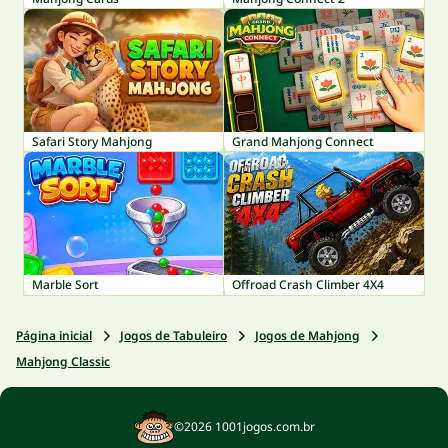
Safari Story Mahjong
Grand Mahjong Connect
Marble Sort
Offroad Crash Climber 4X4
Página inicial
Jogos de Tabuleiro
Jogos de Mahjong
Mahjong Classic
©2026 1001jogos.com.br