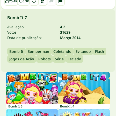
25.4K
6.3K
Bomb It 7
Avaliação:
4.2
Votos:
31639
Data de publicação:
Março 2014
Bomb It
Bomberman
Coletando
Evitando
Flash
Jogos de Ação
Robots
Série
Teclado
Bomb It 5
Bomb It 4