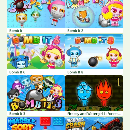
Bomb It
Bomb It 2
Bomb It 6
Bomb It 8
Bomb It 3
Fireboy and Watergirl 1: Forest Temple