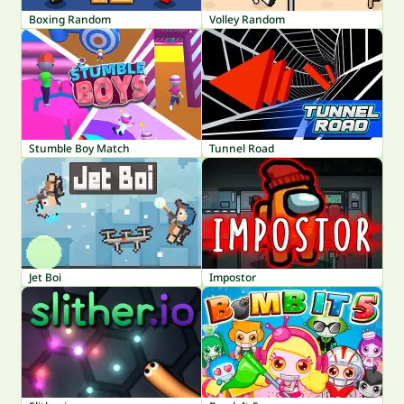
Boxing Random
Volley Random
Stumble Boy Match
Tunnel Road
Jet Boi
Impostor