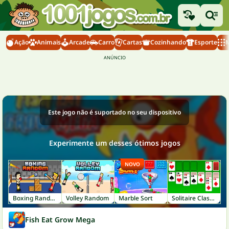
Ação
Animais
Arcade
Carro
Cartas
Cozinhando
Esporte
M
Este jogo não é suportado no seu dispositivo
Experimente um desses ótimos jogos
NOVO
Boxing Random
Volley Random
Marble Sort
Solitaire Classic
Fish Eat Grow Mega