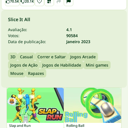
70.5K
20.1K
Slice It All
Avaliação:
4.1
Votos:
90584
Data de publicação:
Janeiro 2023
3D
Casual
Correr e Saltar
Jogos Arcade
Jogos de Ação
Jogos de Habilidade
Mini games
Mouse
Rapazes
Slap and Run
Rolling Ball