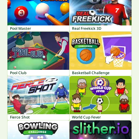
Pool Master
Real Freekick 3D
Pool Club
Basketball Challenge
Fierce Shot
World Cup Fever