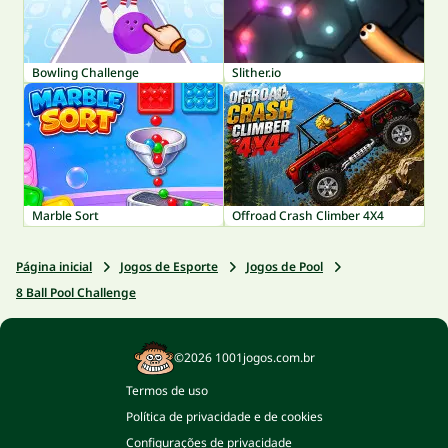
Bowling Challenge
Slither.io
Marble Sort
Offroad Crash Climber 4X4
Página inicial
Jogos de Esporte
Jogos de Pool
8 Ball Pool Challenge
©2026 1001jogos.com.br
Termos de uso
Política de privacidade e de cookies
Configurações de privacidade