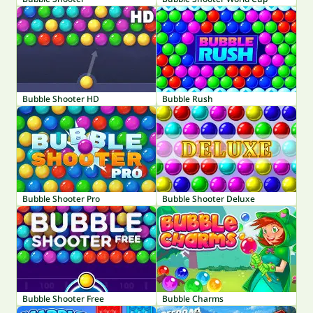
Bubble Shooter HD
Bubble Rush
Bubble Shooter Pro
Bubble Shooter Deluxe
Bubble Shooter Free
Bubble Charms