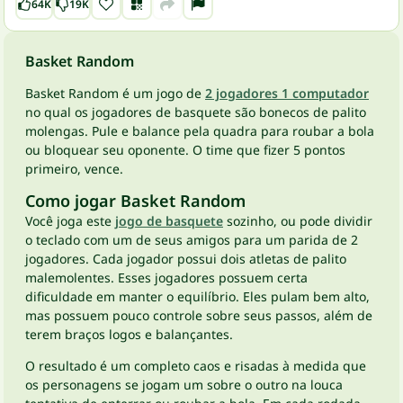
64K
19K
Basket Random
Basket Random é um jogo de
2 jogadores 1 computador
no qual os jogadores de basquete são bonecos de palito
molengas. Pule e balance pela quadra para roubar a bola
ou bloquear seu oponente. O time que fizer 5 pontos
primeiro, vence.
Como jogar Basket Random
Você joga este
jogo de basquete
sozinho, ou pode dividir
o teclado com um de seus amigos para um parida de 2
jogadores. Cada jogador possui dois atletas de palito
malemolentes. Esses jogadores possuem certa
dificuldade em manter o equilíbrio. Eles pulam bem alto,
mas possuem pouco controle sobre seus passos, além de
terem braços logos e balançantes.
O resultado é um completo caos e risadas à medida que
os personagens se jogam um sobre o outro na louca