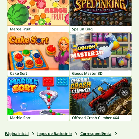
Merge Fruit
SpelunKing
Cake Sort
Goods Master 3D
Marble Sort
Offroad Crash Climber 4X4
Página inicial
Jogos de Raciocínio
Correspondência