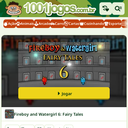
Ação
Animais
Arcade
Carro
Cartas
Cozinhando
Esporte
M
Jogar
Fireboy and Watergirl 6: Fairy Tales