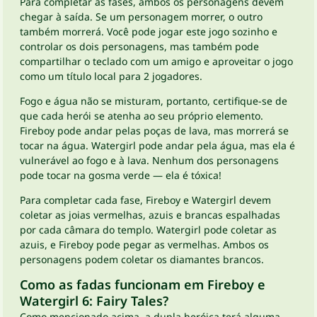
Para completar as fases, ambos os personagens devem
chegar à saída. Se um personagem morrer, o outro
também morrerá. Você pode jogar este jogo sozinho e
controlar os dois personagens, mas também pode
compartilhar o teclado com um amigo e aproveitar o jogo
como um título local para 2 jogadores.
Fogo e água não se misturam, portanto, certifique-se de
que cada herói se atenha ao seu próprio elemento.
Fireboy pode andar pelas poças de lava, mas morrerá se
tocar na água. Watergirl pode andar pela água, mas ela é
vulnerável ao fogo e à lava. Nenhum dos personagens
pode tocar na gosma verde — ela é tóxica!
Para completar cada fase, Fireboy e Watergirl devem
coletar as joias vermelhas, azuis e brancas espalhadas
por cada câmara do templo. Watergirl pode coletar as
azuis, e Fireboy pode pegar as vermelhas. Ambos os
personagens podem coletar os diamantes brancos.
Como as fadas funcionam em Fireboy e
Watergirl 6: Fairy Tales?
Como mencionado acima, a dupla heróica terá alguma