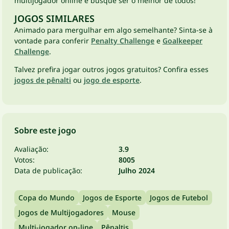
multijogador online e busque ser o melhor de todos!
JOGOS SIMILARES
Animado para mergulhar em algo semelhante? Sinta-se à
vontade para conferir
Penalty Challenge
e
Goalkeeper
Challenge
.
Talvez prefira jogar outros jogos gratuitos? Confira esses
jogos de pênalti
ou
jogo de esporte
.
Sobre este jogo
Avaliação:
3.9
Votos:
8005
Data de publicação:
Julho 2024
Copa do Mundo
Jogos de Esporte
Jogos de Futebol
Jogos de Multijogadores
Mouse
Multi-jogador on-line
Pênaltis