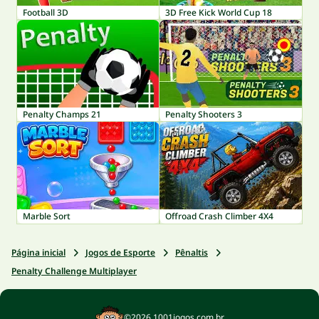
Football 3D
3D Free Kick World Cup 18
Penalty Champs 21
Penalty Shooters 3
Marble Sort
Offroad Crash Climber 4X4
Página inicial
Jogos de Esporte
Pênaltis
Penalty Challenge Multiplayer
©2026 1001jogos.com.br