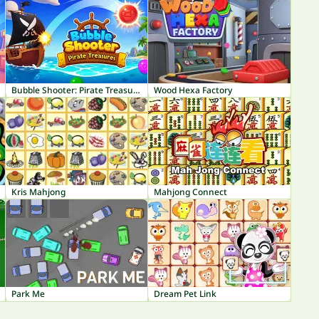
Bubble Shooter: Pirate Treasures
Wood Hexa Factory
Kris Mahjong
Mahjong Connect
Park Me
Dream Pet Link