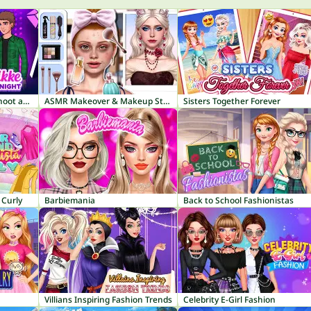
Instadiva Nikke Photoshoot and Date Night
ASMR Makeover & Makeup Studio
Sisters Together Forever
 Curly
Barbiemania
Back to School Fashionistas
Villians Inspiring Fashion Trends
Celebrity E-Girl Fashion