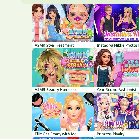
ASMR Stye Treatment
ASMR Beauty Homeless
Year Round Fashionista
Ellie Get Ready with Me
Princess Rivalry