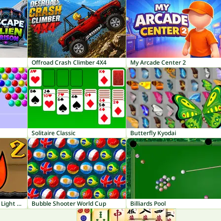
Offroad Crash Climber 4X4
My Arcade Center 2
Solitaire Classic
Butterfly Kyodai
Fireboy and Watergirl 2: Light Temple
Bubble Shooter World Cup
Billiards Pool