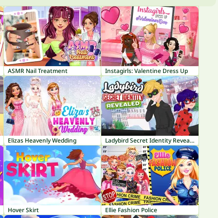
ASMR Nail Treatment
Instagirls: Valentine Dress Up
Elizas Heavenly Wedding
Ladybird Secret Identity Revealed
Hover Skirt
Ellie Fashion Police