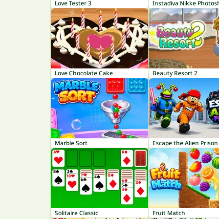
Love Tester 3
Love Chocolate Cake
Beauty Resort 2
Marble Sort
Escape the Alien Prison
Solitaire Classic
Fruit Match