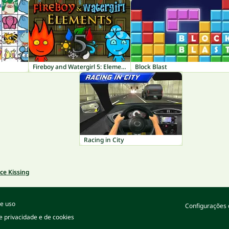
Fireboy and Watergirl 5: Elements
Block Blast
Racing in City
ice Kissing
e uso
Configurações 
de privacidade e de cookies