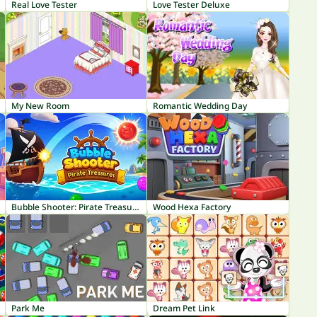
Real Love Tester
Love Tester Deluxe
My New Room
Romantic Wedding Day
Bubble Shooter: Pirate Treasures
Wood Hexa Factory
Park Me
Dream Pet Link