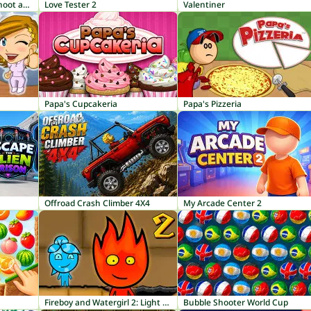
Instadiva Nikke Photoshoot and Date Night
Love Tester 2
Valentiner
Papa's Cupcakeria
Papa's Pizzeria
Offroad Crash Climber 4X4
My Arcade Center 2
Fireboy and Watergirl 2: Light Temple
Bubble Shooter World Cup