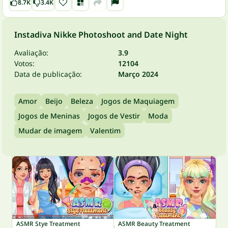
8.7K
3.4K
Instadiva Nikke Photoshoot and Date Night
Avaliação:
3.9
Votos:
12104
Data de publicação:
Março 2024
Amor
Beijo
Beleza
Jogos de Maquiagem
Jogos de Meninas
Jogos de Vestir
Moda
Mudar de imagem
Valentim
ASMR Stye Treatment
ASMR Beauty Treatment