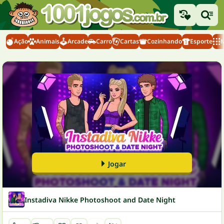
Ação
Animais
Arcade
Carro
Cartas
Cozinhando
Esporte
M
Jogar
Instadiva Nikke Photoshoot and Date Night