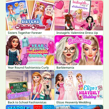
Sisters Together Forever
Instagirls: Valentine Dress Up
Year Round Fashionista Curly
Barbiemania
Back to School Fashionistas
Elizas Heavenly Wedding