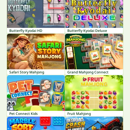
Butterfly Kyodai HD
Butterfly Kyodai Deluxe
Safari Story Mahjong
Grand Mahjong Connect
Pet Connect Kids
Fruit Mahjong