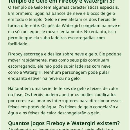
Templo de Gelo em Fireboy e Watergirl 3?
O Templo de Gelo tem algumas características especiais.
Em primeiro lugar, há bancos de neve e blocos de gelo
em todo o templo. Gelo e neve afetam os dois heróis de
forma diferente. Os pés da Watergirl congelam na neve e
ela só consegue se mover lentamente. No entanto, isso
permite que ela suba ladeiras escorregadias com
facilidade.
Fireboy escorrega e desliza sobre neve e gelo. Ele pode se
mover rapidamente, mas como seus pés continuam
escorregando, ele não pode subir ladeiras com neve
como a Watergirl. Nenhum personagem pode pular
enquanto estiver na neve ou no gelo!
Há também uma série de feixes de gelo e feixes de calor
na fase. Os heróis podem apertar os botões codificados
por cores e acionar os interruptores para direcionar esses
feixes em poças de água. Os feixes de gelo congelarão a
água e os feixes de calor descongelarão o gelo.
Quantos jogos Fireboy e Watergirl existem?
Atualmente, os jogos que pertencem à série oficial de