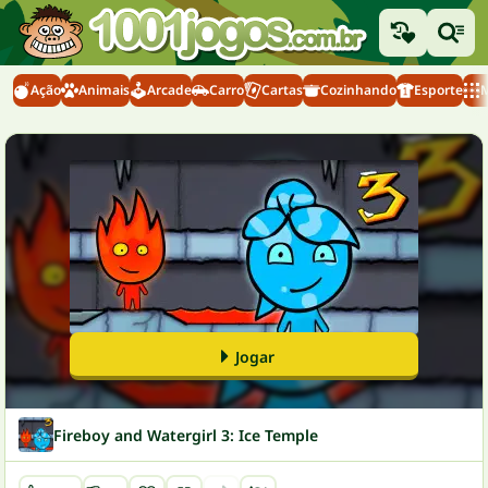
Ação
Animais
Arcade
Carro
Cartas
Cozinhando
Esporte
M
Jogar
Fireboy and Watergirl 3: Ice Temple