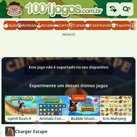
Ação
Animais
Arcade
Carro
Cartas
Cozinhando
Esporte
M
Este jogo não é suportado no seu dispositivo
Experimente um desses ótimos jogos
NOVO
Uphill Rush 9
Animals Connect 3
Bubble Shooter: Pirate Treasures
Kris Mahjong
Charger Escape