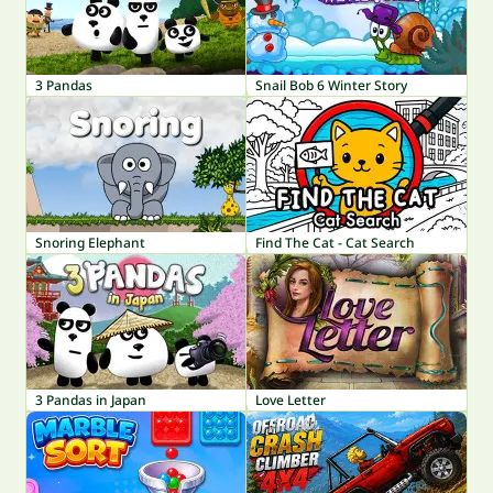
3 Pandas
Snail Bob 6 Winter Story
Snoring Elephant
Find The Cat - Cat Search
3 Pandas in Japan
Love Letter