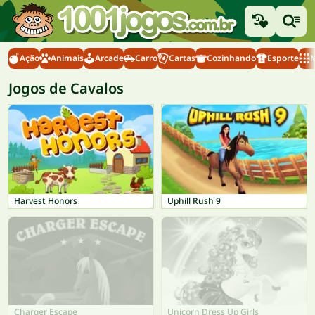
Ação
Animais
Arcade
Carro
Cartas
Cozinhando
Esporte
M
Jogos de Cavalos
Harvest Honors
Uphill Rush 9
Charger Escape
Unicorn Dress Up Girls