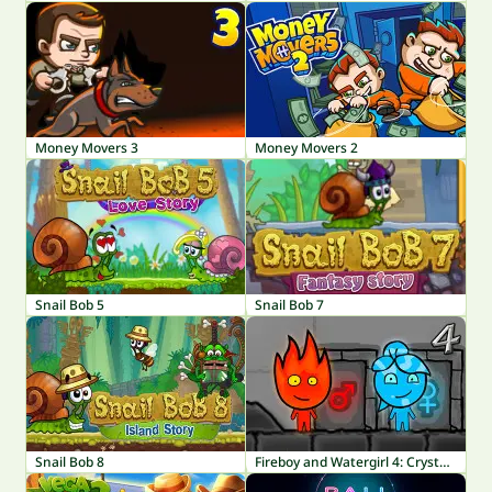
Money Movers 3
Money Movers 2
Snail Bob 5
Snail Bob 7
Snail Bob 8
Fireboy and Watergirl 4: Crystal Temple