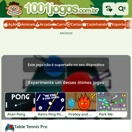
Ação
Animais
Arcade
Carro
Cartas
Cozinhando
Esporte
M
Este jogo não é suportado no seu dispositivo
Experimente um desses ótimos jogos
Atari Pong
Retro Ping Pong
Fireboy and Watergirl 2: Light Temple
Park Me
Table Tennis Pro