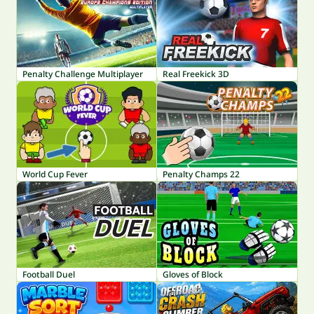
Penalty Challenge Multiplayer
Real Freekick 3D
World Cup Fever
Penalty Champs 22
Football Duel
Gloves of Block