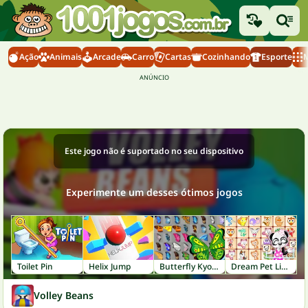
Ação
Animais
Arcade
Carro
Cartas
Cozinhando
Esporte
M
Este jogo não é suportado no seu dispositivo
Experimente um desses ótimos jogos
Toilet Pin
Helix Jump
Butterfly Kyodai
Dream Pet Link
Volley Beans