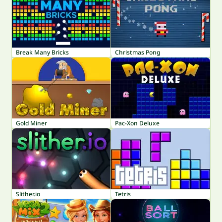
Break Many Bricks
Christmas Pong
Gold Miner
Pac-Xon Deluxe
Slither.io
Tetris