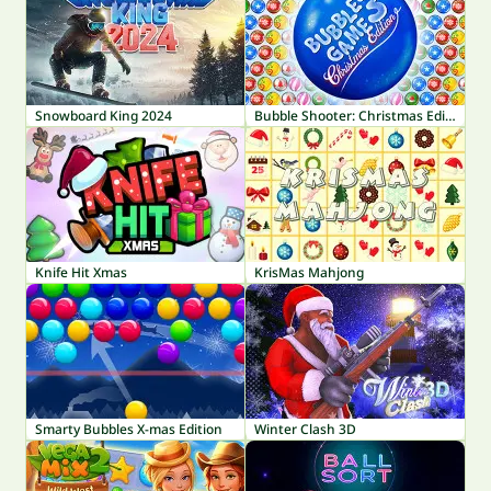
Snowboard King 2024
Bubble Shooter: Christmas Edition
Knife Hit Xmas
KrisMas Mahjong
Smarty Bubbles X-mas Edition
Winter Clash 3D