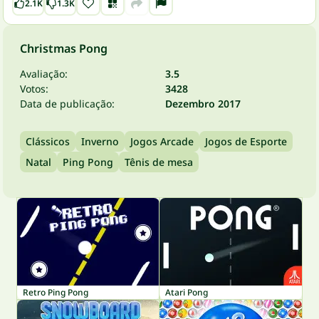
2.1K
1.3K
Christmas Pong
Avaliação:
3.5
Votos:
3428
Data de publicação:
Dezembro 2017
Clássicos
Inverno
Jogos Arcade
Jogos de Esporte
Natal
Ping Pong
Tênis de mesa
Retro Ping Pong
Atari Pong