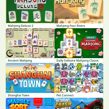
Mahjong Deluxe 2
Mahjong Four Rivers
Ancient Mahjong
Daily Solitaire Mahjong Classic
Shanghai Town
Pet Connect