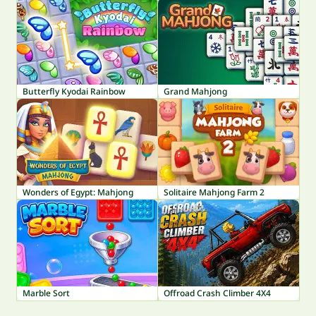
Butterfly Kyodai Rainbow
Grand Mahjong
Wonders of Egypt: Mahjong
Solitaire Mahjong Farm 2
Marble Sort
Offroad Crash Climber 4X4