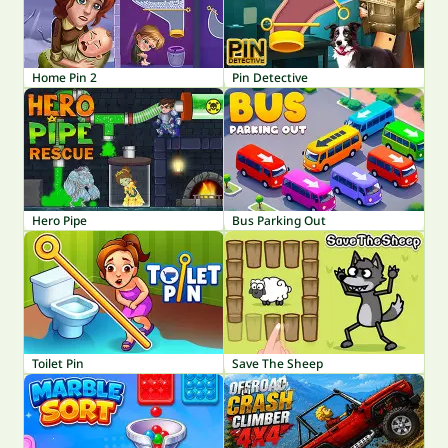
Home Pin 2
Pin Detective
Hero Pipe
Bus Parking Out
Toilet Pin
Save The Sheep