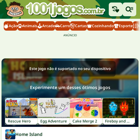
Ação
Animais
Arcade
Carro
Cartas
Cozinhando
Esporte
M
Este jogo não é suportado no seu dispositivo
Experimente um desses ótimos jogos
Rescue Hero
Egg Adventure
Cake Merge 2
Fireboy and Watergirl 1: Forest Temple
Home Island