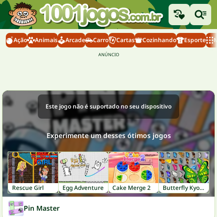
Ação
Animais
Arcade
Carro
Cartas
Cozinhando
Esporte
M
Este jogo não é suportado no seu dispositivo
Experimente um desses ótimos jogos
Rescue Girl
Egg Adventure
Cake Merge 2
Butterfly Kyodai
Pin Master