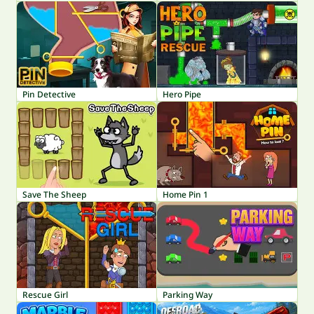
Pin Detective
Hero Pipe
Save The Sheep
Home Pin 1
Rescue Girl
Parking Way