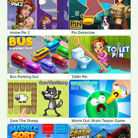
Home Pin 2
Pin Detective
Bus Parking Out
Toilet Pin
Save The Sheep
Worm Out: Brain Teaser Game