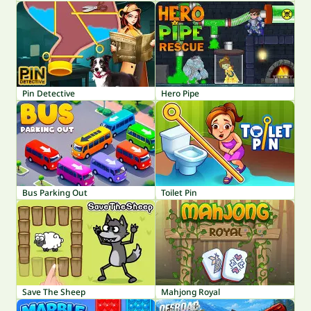
Pin Detective
Hero Pipe
Bus Parking Out
Toilet Pin
Save The Sheep
Mahjong Royal