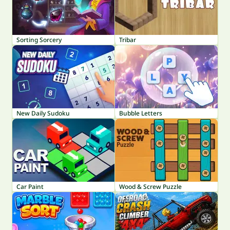
Sorting Sorcery
Tribar
New Daily Sudoku
Bubble Letters
Car Paint
Wood & Screw Puzzle