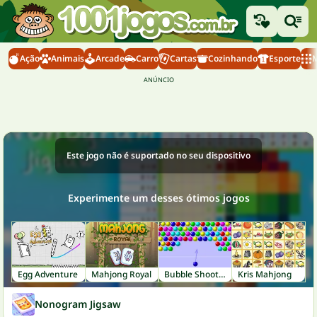
Ação
Animais
Arcade
Carro
Cartas
Cozinhando
Esporte
M
Este jogo não é suportado no seu dispositivo
Experimente um desses ótimos jogos
Egg Adventure
Mahjong Royal
Bubble Shooter
Kris Mahjong
Nonogram Jigsaw