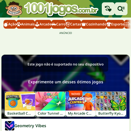
Ação
Animais
Arcade
Carro
Cartas
Cozinhando
Esporte
M
Este jogo não é suportado no seu dispositivo
Experimente um desses ótimos jogos
NOVO
Basketball Challenge
Color Tunnel FM
My Arcade Center 2
Butterfly Kyodai
Geometry Vibes