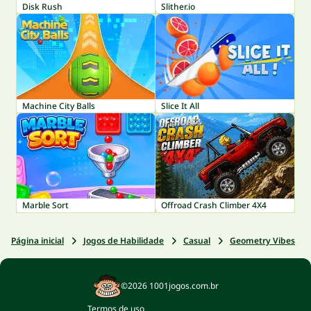
Disk Rush
Slither.io
Machine City Balls
Slice It All
Marble Sort
Offroad Crash Climber 4X4
Página inicial
Jogos de Habilidade
Casual
Geometry Vibes
©2026 1001jogos.com.br
Termos de uso