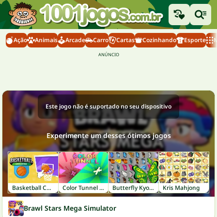
Ação
Animais
Arcade
Carro
Cartas
Cozinhando
Esporte
M
Este jogo não é suportado no seu dispositivo
Experimente um desses ótimos jogos
Basketball Challenge
Color Tunnel FM
Butterfly Kyodai
Kris Mahjong
Brawl Stars Mega Simulator