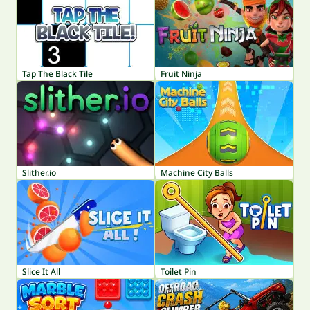
Tap The Black Tile
Fruit Ninja
Slither.io
Machine City Balls
Slice It All
Toilet Pin