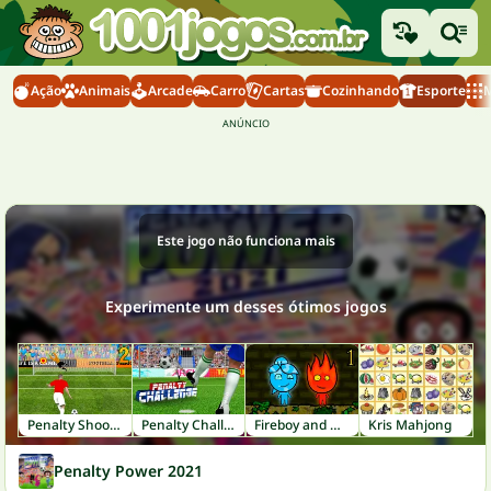
Ação
Animais
Arcade
Carro
Cartas
Cozinhando
Esporte
M
Este jogo não funciona mais
Experimente um desses ótimos jogos
Penalty Shooters 2
Penalty Challenge
Fireboy and Watergirl 1: Forest Temple
Kris Mahjong
Penalty Power 2021