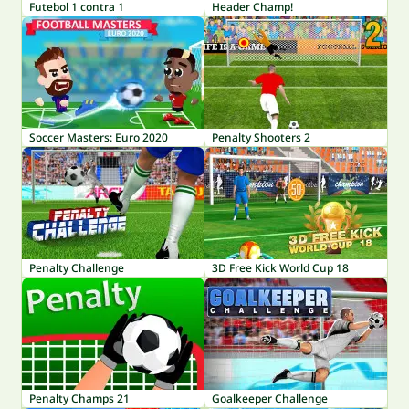
Futebol 1 contra 1
Header Champ!
Soccer Masters: Euro 2020
Penalty Shooters 2
Penalty Challenge
3D Free Kick World Cup 18
Penalty Champs 21
Goalkeeper Challenge