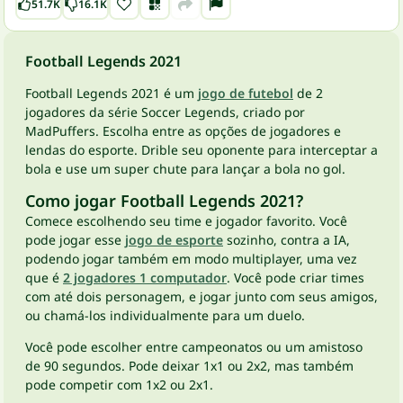
51.7K
16.1K
Football Legends 2021
Football Legends 2021 é um
jogo de futebol
de 2
jogadores da série Soccer Legends, criado por
MadPuffers. Escolha entre as opções de jogadores e
lendas do esporte. Drible seu oponente para interceptar a
bola e use um super chute para lançar a bola no gol.
Como jogar Football Legends 2021?
Comece escolhendo seu time e jogador favorito. Você
pode jogar esse
jogo de esporte
sozinho, contra a IA,
podendo jogar também em modo multiplayer, uma vez
que é
2 jogadores 1 computador
. Você pode criar times
com até dois personagem, e jogar junto com seus amigos,
ou chamá-los individualmente para um duelo.
Você pode escolher entre campeonatos ou um amistoso
de 90 segundos. Pode deixar 1x1 ou 2x2, mas também
pode competir com 1x2 ou 2x1.