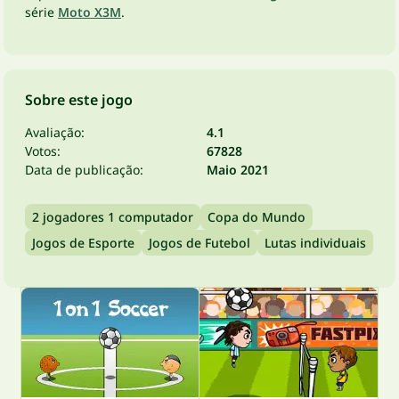
série
Moto X3M
.
Sobre este jogo
Avaliação:
4.1
Votos:
67828
Data de publicação:
Maio 2021
2 jogadores 1 computador
Copa do Mundo
Jogos de Esporte
Jogos de Futebol
Lutas individuais