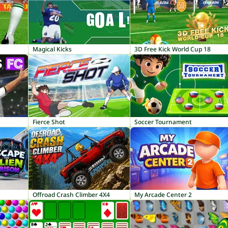
Magical Kicks
3D Free Kick World Cup 18
Fierce Shot
Soccer Tournament
Offroad Crash Climber 4X4
My Arcade Center 2