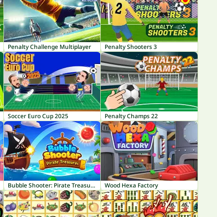
Penalty Challenge Multiplayer
Penalty Shooters 3
Soccer Euro Cup 2025
Penalty Champs 22
Bubble Shooter: Pirate Treasures
Wood Hexa Factory