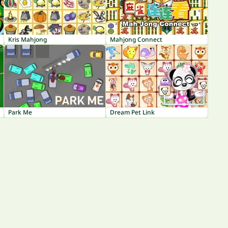
Kris Mahjong
Mahjong Connect
Park Me
Dream Pet Link