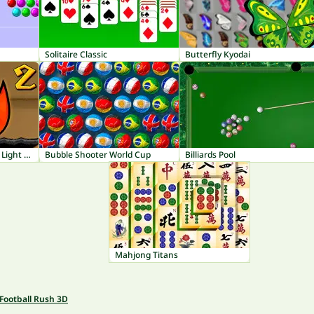
Solitaire Classic
Butterfly Kyodai
Fireboy and Watergirl 2: Light Temple
Bubble Shooter World Cup
Billiards Pool
Mahjong Titans
Football Rush 3D