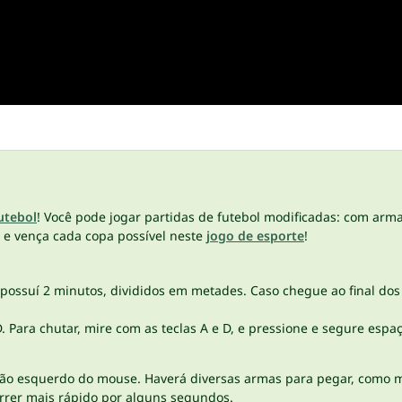
utebol
! Você pode jogar partidas de futebol modificadas: com arma
 e vença cada copa possível neste
jogo de esporte
!
a possuí 2 minutos, divididos em metades. Caso chegue ao final d
. Para chutar, mire com as teclas A e D, e pressione e segure esp
tão esquerdo do mouse. Haverá diversas armas para pegar, como m
rrer mais rápido por alguns segundos.