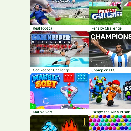
Real Football
Penalty Challenge
Goalkeeper Challenge
Champions FC
Marble Sort
Escape the Alien Prison