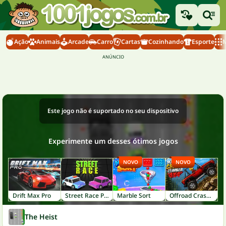
Ação
Animais
Arcade
Carro
Cartas
Cozinhando
Esporte
M
Este jogo não é suportado no seu dispositivo
Experimente um desses ótimos jogos
NOVO
NOVO
Drift Max Pro
Street Race Police
Marble Sort
Offroad Crash Climber 4X4
The Heist