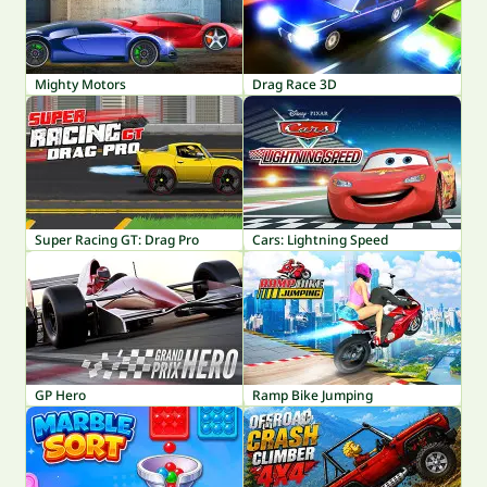
Mighty Motors
Drag Race 3D
Super Racing GT: Drag Pro
Cars: Lightning Speed
GP Hero
Ramp Bike Jumping