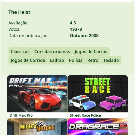
The Heist
Avaliação:
4.5
Votos:
19378
Data de publicação:
Outubro 2008
Clássicos
Corridas urbanas
Jogos de Carros
Jogos de Corrida
Ladrão
Polícia
Retro
Teclado
Drift Max Pro
Street Race Police