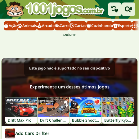
Ação
Animais
Arcade
Carro
Cartas
Cozinhando
Esporte
M
Este jogo não é suportado no seu dispositivo
Experimente um desses ótimos jogos
Drift Max Pro
Drift Challenge Turbo Racer
Bubble Shooter: Pirate Treasures
Butterfly Kyodai
Ado Cars Drifter