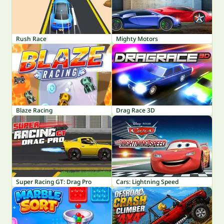
Rush Race
Mighty Motors
Blaze Racing
Drag Race 3D
Super Racing GT: Drag Pro
Cars: Lightning Speed