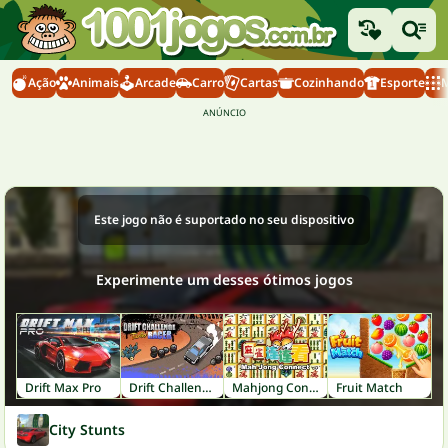
Ação
Animais
Arcade
Carro
Cartas
Cozinhando
Esporte
M
Este jogo não é suportado no seu dispositivo
Experimente um desses ótimos jogos
Drift Max Pro
Drift Challenge Turbo Racer
Mahjong Connect
Fruit Match
City Stunts