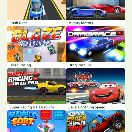
Rush Race
Mighty Motors
Blaze Racing
Drag Race 3D
Super Racing GT: Drag Pro
Cars: Lightning Speed