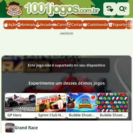
Ação
Animais
Arcade
Carro
Cartas
Cozinhando
Esporte
M
Este jogo não é suportado no seu dispositivo
Experimente um desses ótimos jogos
GP Hero
Sprint Club Nitro
Bubble Shooter: Pirate Treasures
Bubble Shooter World Cup
Grand Race