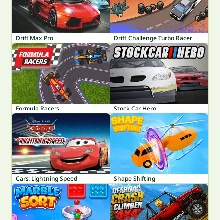
Drift Max Pro
Drift Challenge Turbo Racer
Formula Racers
Stock Car Hero
Cars: Lightning Speed
Shape Shifting