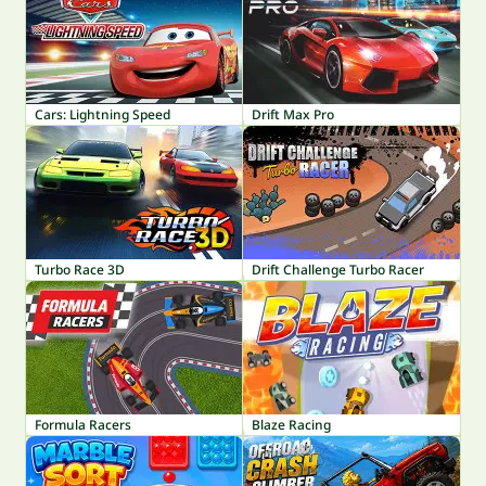
Cars: Lightning Speed
Drift Max Pro
Turbo Race 3D
Drift Challenge Turbo Racer
Formula Racers
Blaze Racing