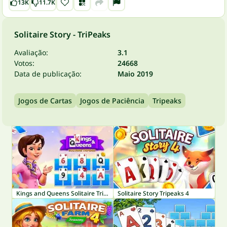
13K
11.7K
Solitaire Story - TriPeaks
Avaliação:
3.1
Votos:
24668
Data de publicação:
Maio 2019
Jogos de Cartas
Jogos de Paciência
Tripeaks
Kings and Queens Solitaire TriPeaks
Solitaire Story Tripeaks 4