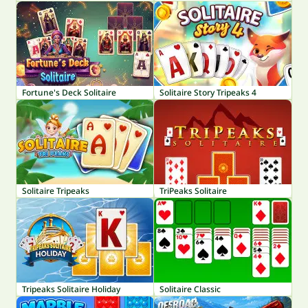
Fortune's Deck Solitaire
Solitaire Story Tripeaks 4
Solitaire Tripeaks
TriPeaks Solitaire
Tripeaks Solitaire Holiday
Solitaire Classic