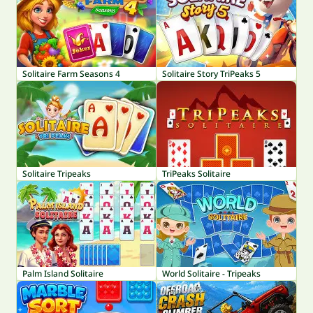
Solitaire Farm Seasons 4
Solitaire Story TriPeaks 5
Solitaire Tripeaks
TriPeaks Solitaire
Palm Island Solitaire
World Solitaire - Tripeaks