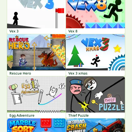
Vex 3
Vex 8
Rescue Hero
Vex 3 xmas
Egg Adventure
Thief Puzzle