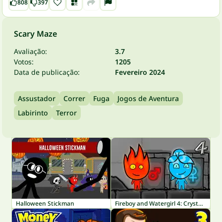
808
397
Scary Maze
Avaliação:
3.7
Votos:
1205
Data de publicação:
Fevereiro 2024
Assustador
Correr
Fuga
Jogos de Aventura
Labirinto
Terror
Halloween Stickman
Fireboy and Watergirl 4: Crystal Temple